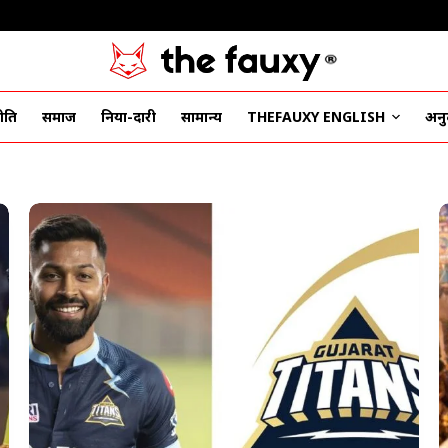
ीति
समाज
दुनिया-दारी
सामान्य
THEFAUXY ENGLISH
अनुद