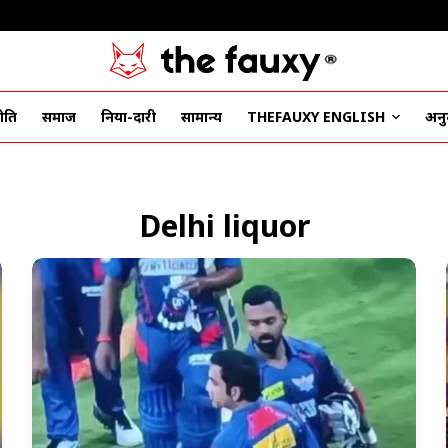
ीति
समाज
दुनिया-दारी
सामान्य
THEFAUXY ENGLISH
अनुद
Delhi liquor