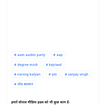
# aam aadmi party
# aap
# degree modi
# kejriwal
# naresg balyan
# pm
# sanjay singh
# नरेश बाल्यान
हमारे सोशल मीडिया हैंडल को भी कुछ काम दें-