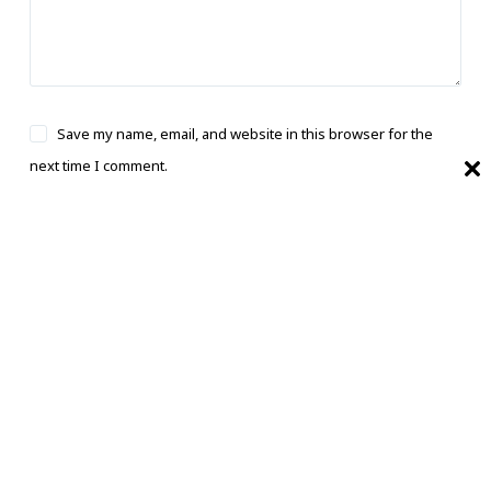
Save my name, email, and website in this browser for the
next time I comment.
Post Comment
भारत का बेहतरीन, सबसे तेज और काल्पनिक समाचार
स्रोत।
बारे में
PRIVACY & POLICY
संपर्क