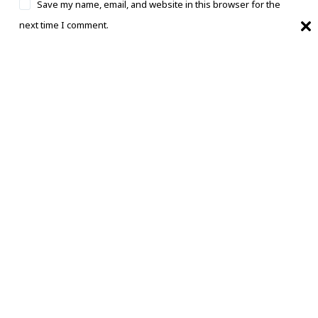
Save my name, email, and website in this browser for the
next time I comment.
Post Comment
भारत का बेहतरीन, सबसे तेज और काल्पनिक समाचार
स्रोत।
बारे में
PRIVACY & POLICY
संपर्क