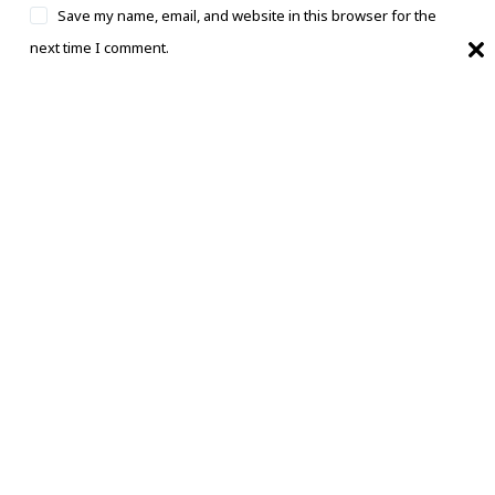
Save my name, email, and website in this browser for the
next time I comment.
Post Comment
भारत का बेहतरीन, सबसे तेज और काल्पनिक समाचार
स्रोत।
बारे में
PRIVACY & POLICY
संपर्क