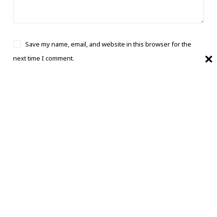
Save my name, email, and website in this browser for the
next time I comment.
Post Comment
भारत का बेहतरीन, सबसे तेज और काल्पनिक समाचार
स्रोत।
बारे में
PRIVACY & POLICY
संपर्क