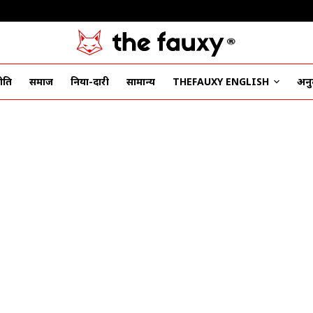
ीति
समाज
दुनिया-दारी
सामान्य
THEFAUXY ENGLISH
अनुद